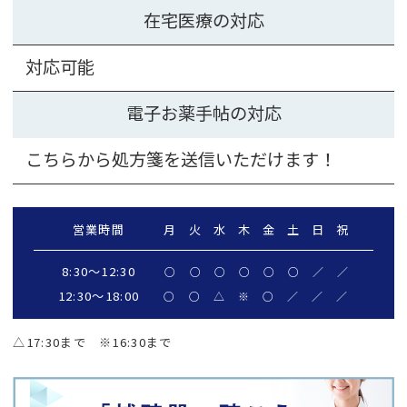
在宅医療の対応
対応可能
電子お薬手帖の対応
こちらから処方箋を送信いただけます！
営業時間
月
火
水
木
金
土
日
祝
8:30～12:30
○
○
○
○
○
○
／
／
12:30〜18:00
○
○
△
※
○
／
／
／
△17:30まで ※16:30まで